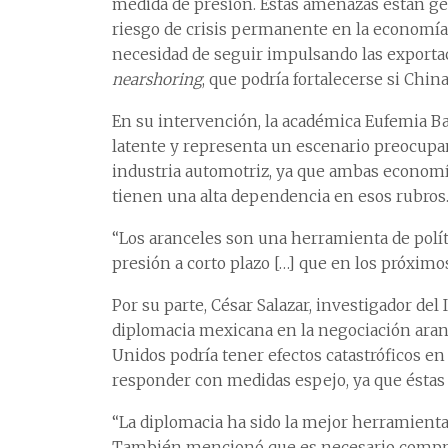
medida de presión. Estas amenazas están ge
riesgo de crisis permanente en la economía
necesidad de seguir impulsando las exporta
nearshoring
, que podría fortalecerse si Chi
En su intervención, la académica Eufemia Ba
latente y representa un escenario preocupan
industria automotriz, ya que ambas economía
tienen una alta dependencia en esos rubros
“Los aranceles son una herramienta de polít
presión a corto plazo […] que en los próximo
Por su parte, César Salazar, investigador del 
diplomacia mexicana en la negociación aran
Unidos podría tener efectos catastróficos 
responder con medidas espejo, ya que éstas 
“La diplomacia ha sido la mejor herramienta
También mencionó que es necesario compren