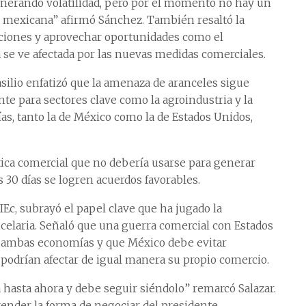
nerando volatilidad, pero por el momento no hay un
 mexicana” afirmó Sánchez. También resaltó la
ciones y aprovechar oportunidades como el
na se ve afectada por las nuevas medidas comerciales.
silio enfatizó que la amenaza de aranceles sigue
te para sectores clave como la agroindustria y la
s, tanto la de México como la de Estados Unidos,
.
ica comercial que no debería usarse para generar
s 30 días se logren acuerdos favorables.
IIEc, subrayó el papel clave que ha jugado la
celaria. Señaló que una guerra comercial con Estados
en ambas economías y que México debe evitar
podrían afectar de igual manera su propio comercio.
 hasta ahora y debe seguir siéndolo” remarcó Salazar.
der la forma de negociar del presidente