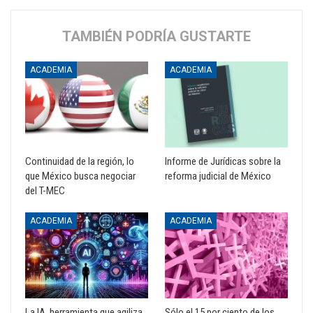
TAMBIÉN PODRÍA GUSTARTE
ACADEMIA
ACADEMIA
Continuidad de la región, lo
Informe de Jurídicas sobre la
que México busca negociar
reforma judicial de México
del T-MEC
ACADEMIA
ACADEMIA
La IA, herramienta que agiliza
Sólo el 15 por ciento de los