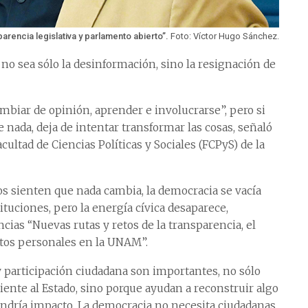
parencia legislativa y parlamento abierto”.
Foto: Víctor Hugo Sánchez.
no sea sólo la desinformación, sino la resignación de
biar de opinión, aprender e involucrarse”, pero si
e nada, deja de intentar transformar las cosas, señaló
ultad de Ciencias Políticas y Sociales (FCPyS) de la
s sienten que nada cambia, la democracia se vacía
tituciones, pero la energía cívica desaparece,
ncias “Nuevas rutas y retos de la transparencia, el
datos personales en la UNAM”.
y participación ciudadana son importantes, no sólo
nte al Estado, sino porque ayudan a reconstruir algo
tendría impacto. La democracia no necesita ciudadanas