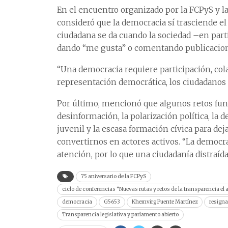
En el encuentro organizado por la FCPyS y l
consideró que la democracia sí trasciende el
ciudadana se da cuando la sociedad –en parti
dando “me gusta” o comentando publicacione
“Una democracia requiere participación, col
representación democrática, los ciudadanos f
Por último, mencionó que algunos retos fun
desinformación, la polarización política, la d
juvenil y la escasa formación cívica para dej
convertirnos en actores activos. “La demo
atención, por lo que una ciudadanía distraída
75 aniversario de la FCPyS
ciclo de conferencias “Nuevas rutas y retos de la transparencia el
democracia
G5653
Khemvirg Puente Martínez
resigna
Transparencia legislativa y parlamento abierto