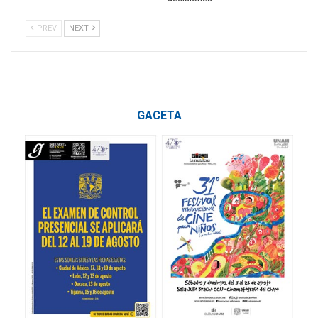
PREV
NEXT
GACETA