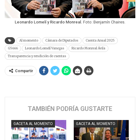
Leonardo Lomelí y Ricardo Monreal.
Foto: Benjamín Chaires.
Al momento
Cámara de Diputados
Cuenta Anual 2025
G5666
Leonardo Lomelí Vanegas
Ricardo Monreal Ávila
Transparencia y rendición de cuentas
Compartir
TAMBIÉN PODRÍA GUSTARTE
GACETA AL MOMENTO
GACETA AL MOMENTO