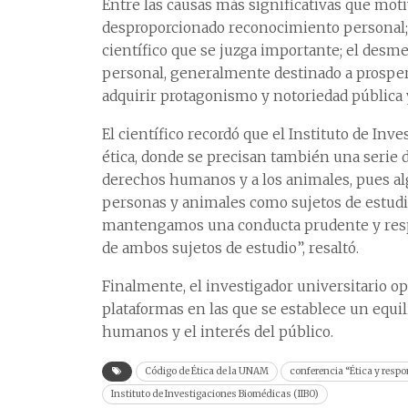
Entre las causas más significativas que mot
desproporcionado reconocimiento personal; e
científico que se juzga importante; el desme
personal, generalmente destinado a prospera
adquirir protagonismo y notoriedad pública 
El científico recordó que el Instituto de In
ética, donde se precisan también una serie 
derechos humanos y a los animales, pues alg
personas y animales como sujetos de estudi
mantengamos una conducta prudente y respo
de ambos sujetos de estudio”, resaltó.
Finalmente, el investigador universitario 
plataformas en las que se establece un equili
humanos y el interés del público.
Código de Ética de la UNAM
conferencia “Ética y res
Instituto de Investigaciones Biomédicas (IIBO)