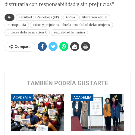
disfrutarla con responsabilidad y sin prejuicios”.
Facultad de Psicología (FP)
G5554
liberación sexual
menopausia
mitos y prejuicios sobre la sexualidad de las mujeres
mujeres de la generación X
sexualidad femenina
Compartir
TAMBIÉN PODRÍA GUSTARTE
ACADEMIA
ACADEMIA