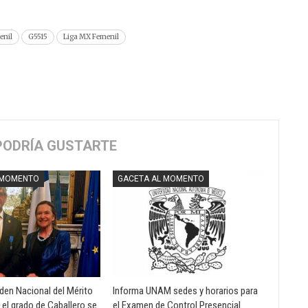
enil
G5515
Liga MX Femenil
PODRÍA GUSTARTE
 MOMENTO
GACETA AL MOMENTO
rden Nacional del Mérito
Informa UNAM sedes y horarios para
 el grado de Caballero se
el Examen de Control Presencial