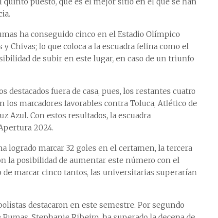
 el quinto puesto, que es el mejor sitio en el que se han
ia.
 Pumas ha conseguido cinco en el Estadio Olímpico
s y Chivas; lo que coloca a la escuadra felina como el
ibilidad de subir en este lugar, en caso de un triunfo
destacados fuera de casa, pues, los restantes cuatro
on los marcadores favorables contra Toluca, Atlético de
ruz Azul. Con estos resultados, la escuadra
 Apertura 2024.
ha logrado marcar 32 goles en el certamen, la tercera
 con la posibilidad de aumentar este número con el
 de marcar cinco tantos, las universitarias superarían
utbolistas destacaron en este semestre. Por segundo
de Pumas, Stephanie Ribeiro, ha superado la decena de