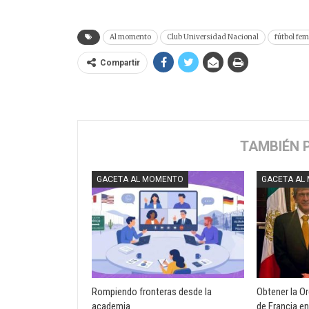
Al momento
Club Universidad Nacional
fútbol fem
Compartir
TAMBIÉN 
GACETA AL MOMENTO
GACETA AL
Rompiendo fronteras desde la
Obtener la O
academia
de Francia en