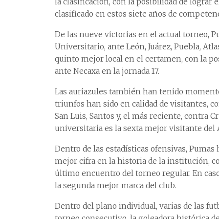
la clasificación, con la posibilidad de lograr
clasificado en estos siete años de competenc
De las nueve victorias en el actual torneo,
Universitario, ante León, Juárez, Puebla, Atla
quinto mejor local en el certamen, con la pos
ante Necaxa en la jornada 17.
Las auriazules también han tenido momentos 
triunfos han sido en calidad de visitantes, c
San Luis, Santos y, el más reciente, contra C
universitaria es la sexta mejor visitante del
Dentro de las estadísticas ofensivas, Pumas 
mejor cifra en la historia de la institución,
último encuentro del torneo regular. En caso
la segunda mejor marca del club.
Dentro del plano individual, varias de las f
torneo consecutivo, la goleadora histórica 