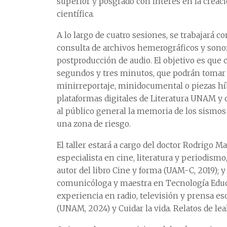
superior y posgrado con interés en la creació
científica.
A lo largo de cuatro sesiones, se trabajará c
consulta de archivos hemerográficos y sono
postproducción de audio. El objetivo es que 
segundos y tres minutos, que podrán tomar la
minirreportaje, minidocumental o piezas híb
plataformas digitales de Literatura UNAM y de
al público general la memoria de los sismos
una zona de riesgo.
El taller estará a cargo del doctor Rodrigo M
especialista en cine, literatura y periodism
autor del libro Cine y forma (UAM-C, 2019); 
comunicóloga y maestra en Tecnología Educa
experiencia en radio, televisión y prensa esc
(UNAM, 2024) y Cuidar la vida. Relatos de le