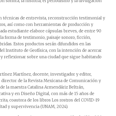
n sonora, la historia, el periodismo y la divulgación
on técnicas de entrevista, reconstrucción testimonial y
ros, así como con herramientas de producción y
cada estudiante elabore cápsulas breves, de entre 90
 forma de testimonio, paisaje sonoro, ficción,
ridas. Estos productos serán difundidos en las
l Instituto de Geofísica, con la intención de acercar
 y reflexionar sobre una ciudad que sigue habitando
artínez Martínez, docente, investigador y editor,
o, director de la Revista Mexicana de Comunicación y
y de la maestra Catalina Armendáriz Beltrán,
tiva y en Diseño Digital, con más de 15 años de
rita, coautora de los libros Los rostros del COVID-19
altad y supervivencia (UNAM, 2024).