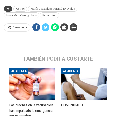
G5466
María Guadalupe Miranda Novales
Rosa María Wong Chew
Sarampión
Compartir
TAMBIÉN PODRÍA GUSTARTE
ACADEMIA
ACADEMIA
Las brechas en la vacunación
COMUNICADO
han impulsado la emergencia