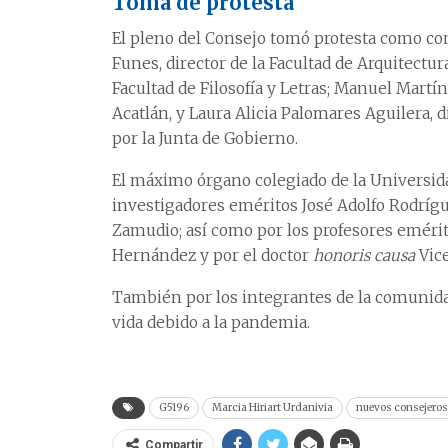
Toma de protesta
El pleno del Consejo tomó protesta como cons
Funes, director de la Facultad de Arquitectu
Facultad de Filosofía y Letras; Manuel Martín
Acatlán, y Laura Alicia Palomares Aguilera, d
por la Junta de Gobierno.
El máximo órgano colegiado de la Universid
investigadores eméritos José Adolfo Rodrígu
Zamudio; así como por los profesores eméri
Hernández y por el doctor
honoris causa
Vic
También por los integrantes de la comunida
vida debido a la pandemia.
G5196
Marcia Hiriart Urdanivia
nuevos consejeros
Compartir