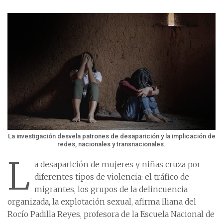
La investigación desvela patrones de desaparición y la implicación de
redes, nacionales y transnacionales.
L
a desaparición de mujeres y niñas cruza por
diferentes tipos de violencia: el tráfico de
migrantes, los grupos de la delincuencia
organizada, la explotación sexual, afirma Iliana del
Rocío Padilla Reyes, profesora de la Escuela Nacional de