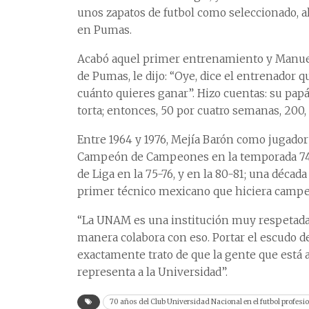
unos zapatos de futbol como seleccionado, al
en Pumas.
Acabó aquel primer entrenamiento y Manuel 
de Pumas, le dijo: “Oye, dice el entrenador 
cuánto quieres ganar”. Hizo cuentas: su papá
torta; entonces, 50 por cuatro semanas, 200,
Entre 1964 y 1976, Mejía Barón como jugado
Campeón de Campeones en la temporada 74-7
de Liga en la 75-76, y en la 80-81; una déca
primer técnico mexicano que hiciera camp
“La UNAM es una institución muy respetada 
manera colabora con eso. Portar el escudo d
exactamente trato de que la gente que está a
representa a la Universidad”.
70 años del Club Universidad Nacional en el futbol profesi