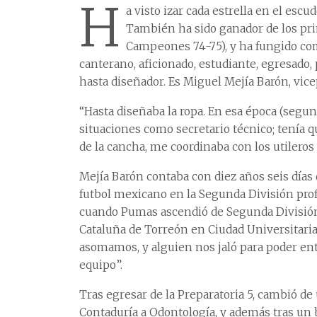
H
a visto izar cada estrella en el escu
También ha sido ganador de los pri
Campeones 74-75), y ha fungido com
canterano, aficionado, estudiante, egresado, 
hasta diseñador. Es Miguel Mejía Barón, vic
“Hasta diseñaba la ropa. En esa época (segund
situaciones como secretario técnico; tenía q
de la cancha, me coordinaba con los utileros 
Mejía Barón contaba con diez años seis días
futbol mexicano en la Segunda División prof
cuando Pumas ascendió de Segunda División (
Cataluña de Torreón en Ciudad Universitaria
asomamos, y alguien nos jaló para poder ent
equipo”.
Tras egresar de la Preparatoria 5, cambió d
Contaduría a Odontología, y además tras un b