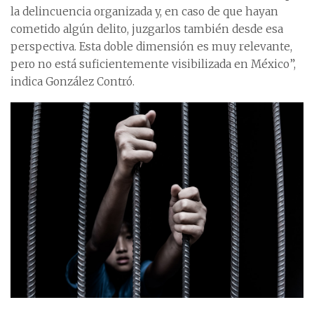
la delincuencia organizada y, en caso de que hayan
cometido algún delito, juzgarlos también desde esa
perspectiva. Esta doble dimensión es muy relevante,
pero no está suficientemente visibilizada en México”,
indica González Contró.