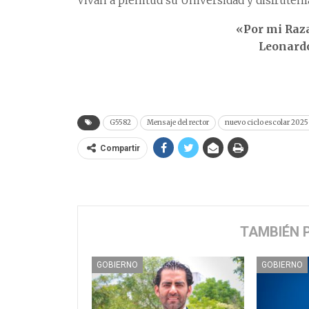
Vivan a plenitud su Universidad y disfrútenl
«Por mi Raza
Leonard
G5582
Mensaje del rector
nuevo ciclo escolar 202
Compartir
TAMBIÉN 
GOBIERNO
GOBIERNO