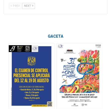
PREV
NEXT
GACETA