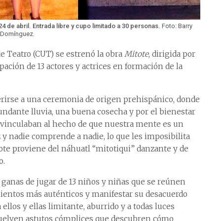
 de abril. Entrada libre y cupo limitado a 30 personas.
Foto: Barry
Domínguez.
de Teatro (CUT) se estrenó la obra
Mitote
, dirigida por
ipación de 13 actores y actrices en formación de la
ferirse a una ceremonia de origen prehispánico, donde
undante lluvia, una buena cosecha y por el bienestar
lo vinculaban al hecho de que nuestra mente es un
 y nadie comprende a nadie, lo que les imposibilita
te proviene del náhuatl “mitotiqui” danzante y de
o.
s ganas de jugar de 13 niños y niñas que se reúnen
mientos más auténticos y manifestar su desacuerdo
ellos y ellas limitante, aburrido y a todas luces
 vuelven astutos cómplices que descubren cómo