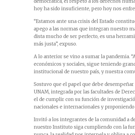
democrática, el respeto a los derechos human
hoy ha sido insuficiente, pero hoy nos enfre
“Estamos ante una crisis del Estado constituc
apego a las normas que integran nuestro mar
dista mucho de ser perfecto, es una herram
más justa”, expuso.
A lo anterior se vino a sumar la pandemia. 
económicos y sociales, sigue teniendo grand
institucional de nuestro país, y nuestra com
Sostuvo que el papel que debe desempeñar el
UNAM, integrada por las facultades de Derec
el de cumplir con su función de investigaci
nacionales e internacionales y proponiendo 
Invitó a los integrantes de la comunidad a d
nuestro Instituto siga cumpliendo con la f
nunca, la realidad nos interpela y obliga a