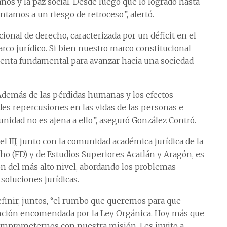
os y la paz social. Desde luego que lo logrado hasta
ntamos a un riesgo de retroceso”, alertó.
ional de derecho, caracterizada por un déficit en el
co jurídico. Si bien nuestro marco constitucional
ienta fundamental para avanzar hacia una sociedad
“Además de las pérdidas humanas y los efectos
es repercusiones en las vidas de las personas e
unidad no es ajena a ello”, aseguró González Contró.
 IIJ, junto con la comunidad académica jurídica de la
ho (FD) y de Estudios Superiores Acatlán y Aragón, es
ón del más alto nivel, abordando los problemas
soluciones jurídicas.
efinir, juntos, “el rumbo que queremos para que
unción encomendada por la Ley Orgánica. Hoy más que
 comprometernos con nuestra misión. Les invito a