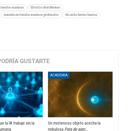
n fondos marinos
Elva Escobar Briones
minería en fondos marinos profundos
Ricardo Serrão Santos
PODRÍA GUSTARTE
ACADEMIA
ue la IA trabaje sin la
Un misterioso objeto acecha la
 humana
nebulosa
Pata de gato…