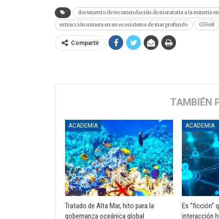
documento de recomendación de moratoria a la minería e
extracción minera en un ecosistema de mar profundo
G5568
Compartir
TAMBIÉN 
ACADEMIA
ACADEMIA
Tratado de Alta Mar, hito para la
Es “ficción” q
gobernanza oceánica global
interacción