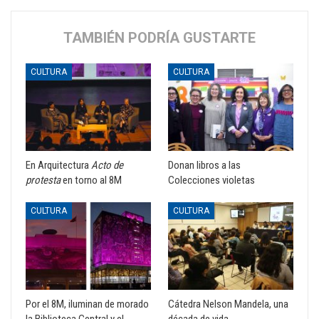
TAMBIÉN PODRÍA GUSTARTE
CULTURA
CULTURA
En Arquitectura
Acto de
Donan libros a las
protesta
en torno al 8M
Colecciones violetas
CULTURA
CULTURA
Por el 8M, iluminan de morado
Cátedra Nelson Mandela, una