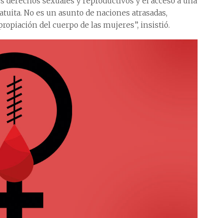
 derechos sexuales y reproductivos y el acceso a una
atuita. No es un asunto de naciones atrasadas,
piación del cuerpo de las mujeres”, insistió.