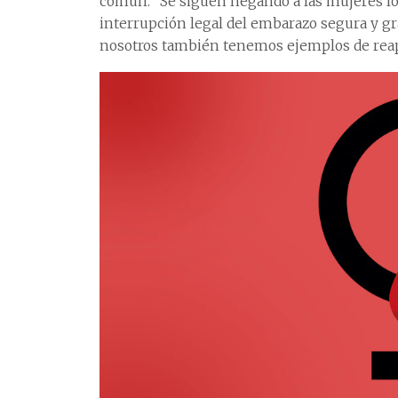
común. “Se siguen negando a las mujeres los
interrupción legal del embarazo segura y gr
nosotros también tenemos ejemplos de reapro