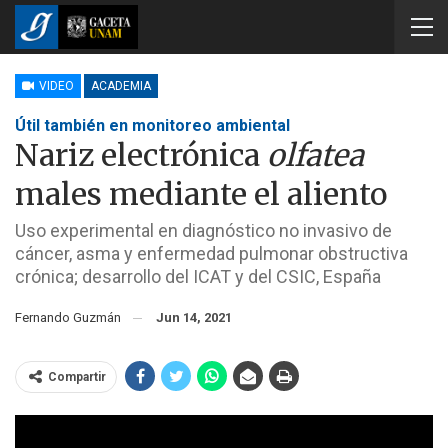
VIDEO
ACADEMIA
Útil también en monitoreo ambiental
Nariz electrónica
olfatea
males mediante el aliento
Uso experimental en diagnóstico no invasivo de
cáncer, asma y enfermedad pulmonar obstructiva
crónica; desarrollo del ICAT y del CSIC, España
Fernando Guzmán
Jun 14, 2021
Compartir