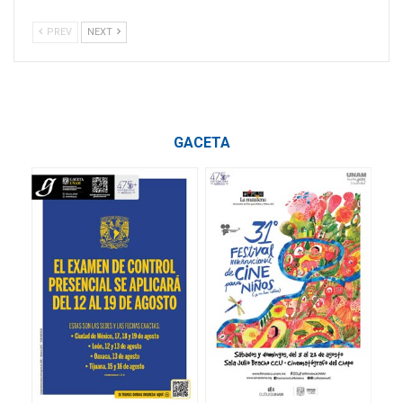
PREV
NEXT
GACETA