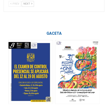
PREV
NEXT
GACETA