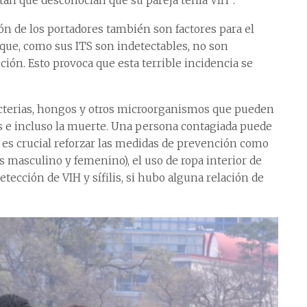
an que desconocían que su pareja tenía VIH”.
ón de los portadores también son factores para el
 que, como sus ITS son indetectables, no son
ción. Esto provoca que esta terrible incidencia se
bacterias, hongos y otros microorganismos que pueden
s e incluso la muerte. Una persona contagiada puede
o es crucial reforzar las medidas de prevención como
s masculino y femenino), el uso de ropa interior de
etección de VIH y sífilis, si hubo alguna relación de