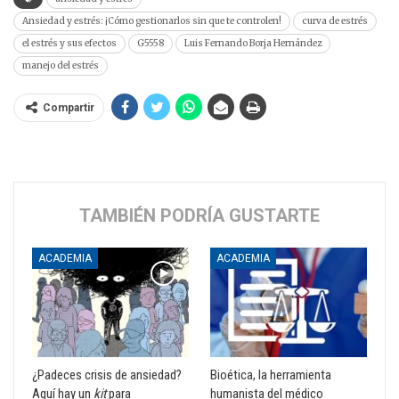
Ansiedad y estrés: ¡Cómo gestionarlos sin que te controlen!
curva de estrés
el estrés y sus efectos
G5558
Luis Fernando Borja Hernández
manejo del estrés
Compartir
TAMBIÉN PODRÍA GUSTARTE
ACADEMIA
ACADEMIA
¿Padeces crisis de ansiedad?
Bioética, la herramienta
Aquí hay un
kit
para
humanista del médico