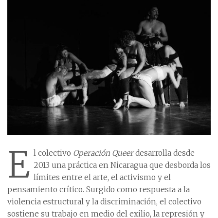
E
l colectivo
Operación Queer
desarrolla desde
2013 una práctica en Nicaragua que desborda los
límites entre el arte, el activismo y el
pensamiento crítico. Surgido como respuesta a la
violencia estructural y la discriminación, el colectivo
sostiene su trabajo en medio del exilio, la represión y