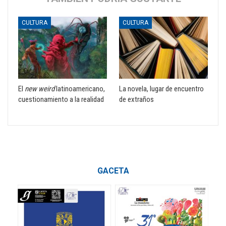
CULTURA
CULTURA
El
new weird
latinoamericano,
La novela, lugar de encuentro
cuestionamiento a la realidad
de extraños
GACETA