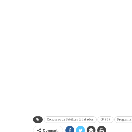
Concurso de Satélites Enlatados
G4959
Programa 
Compartir