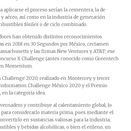
a aplicarse el proceso serían la cementera, la de
y aéreo, así como en la industria de generación
bustibles fósiles o de ciclo combinado.
dores han obtenido distintos reconocimientos
stas en 2018 en 30 Segundos por México, certamen
Massachusetts y las firmas New Ventures y AT&T; ese
concurso X Challenge (antes conocido como Greentech
reen Momentum.
 Challenge 2020, realizado en Monterrey, y tercer
nsformation Challenge México 2020 y el Premio
en la categoría idea.
nvernadero y contribuye al calentamiento global; lo
 para considerarlo materia prima, pues mediante el
vertirlo en sustancias valiosas para la industria,
tibles y bebidas alcohólicas, o bien el etileno, un