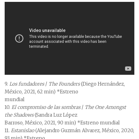
9.
Los fundadores
/
The Founders
(Diego Hernández,
México, 2021, 62 min) *Estreno
mundial
10.
El compromiso de las sombras
/
The One Amongst
the Shadows
(Sandra Luz López
Barroso, México, 2021, 90 min) *Estreno mundial
11.
Estanislao
(Alejandro Guzmán Alvarez, México, 2020,
93 min) *Estreno