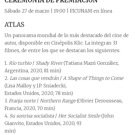
CEREMONIA DE PREMIACIÓN
Sábado 27 de marzo | 19:00 | FICUNAM en línea
ATLAS
Un panorama mundial de lo más destacado del cine de
autor, disponible en Cinépolis Klic. La integran 33
filmes, de entre los que se destacan los siguientes:
1.
Río turbio
/
Shady River
(Tatiana Mazú González,
Argentina, 2020, 81 min)
2.
Las cosas que vendrán
/
A Shape of Things to Come
(Lisa Malloy y J.P. Sniadecki,
Estados Unidos, 2020, 78 min)
3.
Franja norte
/
Northern Range
(Olivier Derousseau,
Francia, 2020, 70 min)
4.
Su sonrisa socialista
/
Her Socialist Smile
(John
Gianvito, Estados Unidos, 2020, 93
min)