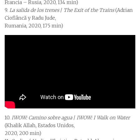
Francia – Rusia, 2020, 134 min)
9.
La salida de los trenes
/
The Exit of the Trains
(Adrian
Cioflâncă y Radu Jude,
Rumania, 2020, 175 min)
10.
IWOW: Camino sobre agua
/
IWOW: I Walk on Water
(Khalik Allah, Estados Unidos,
2020, 200 min)