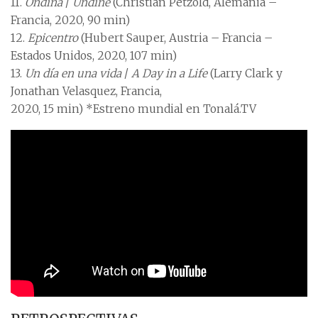
11.
Ondina
/
Undine
(Christian Petzold, Alemania –
Francia, 2020, 90 min)
12.
Epicentro
(Hubert Sauper, Austria – Francia –
Estados Unidos, 2020, 107 min)
13.
Un día en una vida
/
A Day in a Life
(Larry Clark y
Jonathan Velasquez, Francia,
2020, 15 min) *Estreno mundial en Tonalá.TV