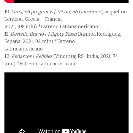
10.
Luna, 66 preguntas
/
Moon, 66 Questions
(Jacqueline
Lentzou, Grecia – Francia,
2021, 108 min) *Estreno Latinoamericano
11.
Destello Bravío
/
Mighty Flash
(Ainhoa Rodríguez,
España, 2021, 94 min) *Estreno
Latinoamericano
12.
Peñascos
/
Pebbles
(Vinothraj P.S., India, 2021, 74
min) *Estreno Latinoamericano