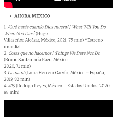
AHORA MÉXICO
1.
¿Qué harás cuando Dios muera?
/
What Will You Do
When God Dies?
(Hugo
Villaseñor Alcázar, México, 2021, 75 min) *Estreno
mundial
2.
Cosas que no hacemos
/
Things We Dare Not Do
(Bruno Santamaría Razo, México,
2020, 71 min)
3.
La mami
(Laura Herrero Garvín, México – España,
2019, 82 min)
4.
499
(Rodrigo Reyes, México – Estados Unidos, 2020,
88 min)