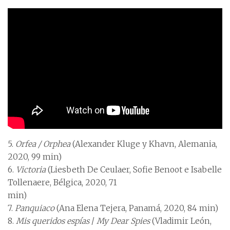
5.
Orfea / Orphea
(Alexander Kluge y Khavn, Alemania,
2020, 99 min)
6.
Victoria
(Liesbeth De Ceulaer, Sofie Benoot e Isabelle
Tollenaere, Bélgica, 2020, 71
min)
7.
Panquiaco
(Ana Elena Tejera, Panamá, 2020, 84 min)
8.
Mis queridos espías
/
My Dear Spies
(Vladimir León,