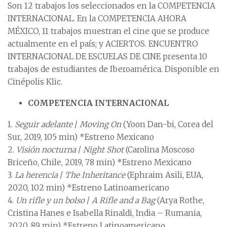
Son 12 trabajos los seleccionados en la COMPETENCIA
INTERNACIONAL. En la COMPETENCIA AHORA
MÉXICO, 11 trabajos muestran el cine que se produce
actualmente en el país; y ACIERTOS. ENCUENTRO
INTERNACIONAL DE ESCUELAS DE CINE presenta 10
trabajos de estudiantes de Iberoamérica. Disponible en
Cinépolis Klic.
COMPETENCIA INTERNACIONAL
1.
Seguir adelante
/
Moving On
(Yoon Dan-bi, Corea del
Sur, 2019, 105 min) *Estreno Mexicano
2.
Visión nocturna
/
Night Shot
(Carolina Moscoso
Briceño, Chile, 2019, 78 min) *Estreno Mexicano
3.
La herencia
/
The Inheritance
(Ephraim Asili, EUA,
2020, 102 min) *Estreno Latinoamericano
4.
Un rifle y un bolso
/
A Rifle and a Bag
(Arya Rothe,
Cristina Hanes e Isabella Rinaldi, India – Rumania,
2020, 89 min) *Estreno Latinoamericano