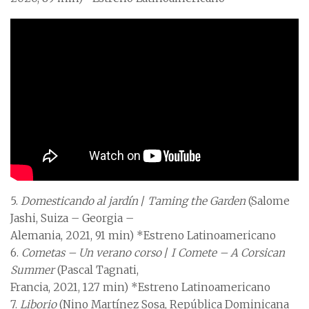
5.
Domesticando al jardín
/
Taming the Garden
(Salome
Jashi, Suiza – Georgia –
Alemania, 2021, 91 min) *Estreno Latinoamericano
6.
Cometas – Un verano corso
/
I Comete – A Corsican
Summer
(Pascal Tagnati,
Francia, 2021, 127 min) *Estreno Latinoamericano
7.
Liborio
(Nino Martínez Sosa, República Dominicana