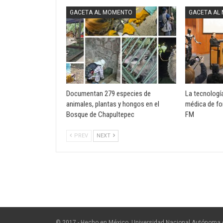
GACETA AL MOMENTO
GACETA AL
Documentan 279 especies de
La tecnologí
animales, plantas y hongos en el
médica de fo
Bosque de Chapultepec
FM
PREV
NEXT
© 2017 - Hecho en México, Universidad Nacional Autónoma 