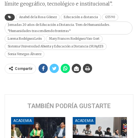
límite geográfico, tecnológico e institucional”.
Anabel de la Rosa Gómez
Educación a distancia
G5590
Jornadas 20 años de Educación a Distancia. Tren de Humanidades.
“Humanidades trascendiendo fronteras”
Lorena Rodríguez León
Mary Frances Rodríguez Van Gort
Sistema Universidad Abierta y Educación a Distancia (SUAyED)
Sonia Venegas Álvarez
Compartir
TAMBIÉN PODRÍA GUSTARTE
ACADEMIA
ACADEMIA