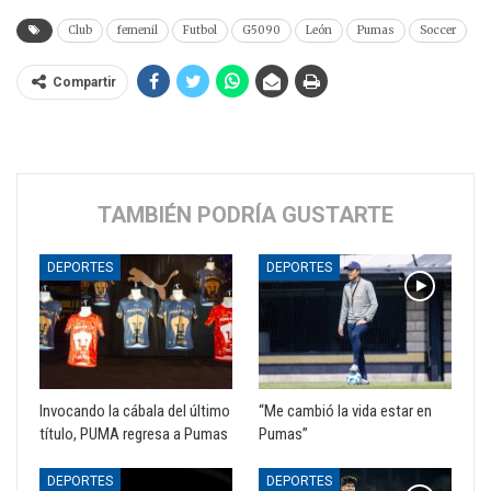
Club
femenil
Futbol
G5090
León
Pumas
Soccer
Compartir
TAMBIÉN PODRÍA GUSTARTE
DEPORTES
DEPORTES
Invocando la cábala del último
“Me cambió la vida estar en
título, PUMA regresa a Pumas
Pumas”
DEPORTES
DEPORTES