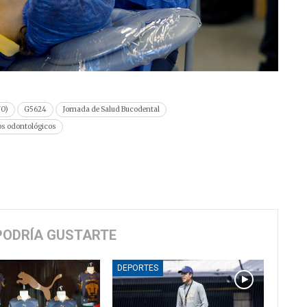
FO)
G5624
Jornada de Salud Bucodental
os odontológicos
PODRÍA GUSTARTE
DEPORTES