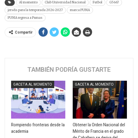
Al momento
Club Universidad Nacional
Futbol
G5667
jerséis para la temporada 2026-2027
marca PUMA
PUMA regresa a Pumas
Compartir
TAMBIÉN PODRÍA GUSTARTE
GACETA AL MOMENTO
GACETA AL MOMENTO
Rompiendo fronteras desde la
Obtener la Orden Nacional del
academia
Mérito de Francia en el grado
de Caballero se deriva del