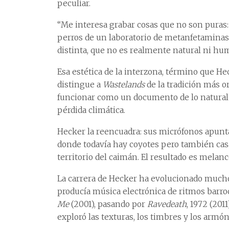
peculiar.
“Me interesa grabar cosas que no son puras:
perros de un laboratorio de metanfetaminas 
distinta, que no es realmente natural ni hu
Esa estética de la interzona, término que He
distingue a
Wastelands
de la tradición más o
funcionar como un documento de lo natural e
pérdida climática.
Hecker la reencuadra: sus micrófonos apuntan
donde todavía hay coyotes pero también cas
territorio del caimán. El resultado es melancó
La carrera de Hecker ha evolucionado mucho d
producía música electrónica de ritmos barroc
Me
(2001), pasando por
Ravedeath
, 1972 (201
exploró las texturas, los timbres y los armó