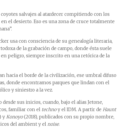
 coyotes salvajes al atardecer compitiendo con los
en el desierto. Eso es una zona de cruce totalmente
mana”.
cker usa con consciencia de su genealogía literaria,
rtodoxa de la grabación de campo, donde ésta suele
n peligro, siempre inscrito en una retórica de la
 hacia el borde de la civilización, ese umbral difuso
as, donde encontramos parques que lindan con el
lico y siniestro a la vez.
esde sus inicios, cuando, bajo el alias Jetone,
os, familiar con el
techno
y el IDM. A partir de
Haunt
1) y
Konoyo
(2018), publicados con su propio nombre,
nicos del ambient y el
noise
.