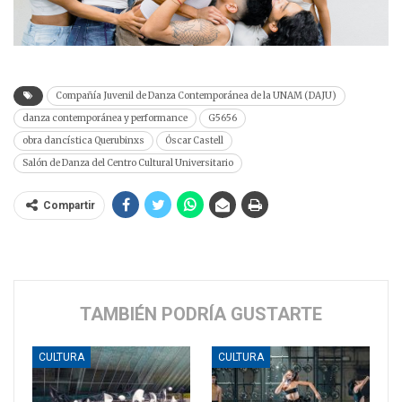
Compañía Juvenil de Danza Contemporánea de la UNAM (DAJU)
danza contemporánea y performance
G5656
obra dancística Querubinxs
Óscar Castell
Salón de Danza del Centro Cultural Universitario
Compartir
TAMBIÉN PODRÍA GUSTARTE
CULTURA
CULTURA