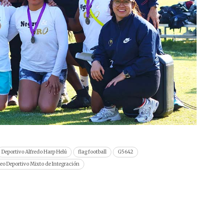
Deportivo Alfredo Harp Helú
flag football
G5642
eo Deportivo Mixto de Integración