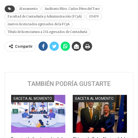
Al momento
Auditorio Mtro. Carlos Pérez del Toro
Facultad de Contaduría y Administración (FCyA)
G5670
nuevos licenciados egresados de la FCyA
Título de licenciatura a 234 egresados de Contaduría
Compartir
TAMBIÉN PODRÍA GUSTARTE
GACETA AL MOMENTO
GACETA AL MOMENTO