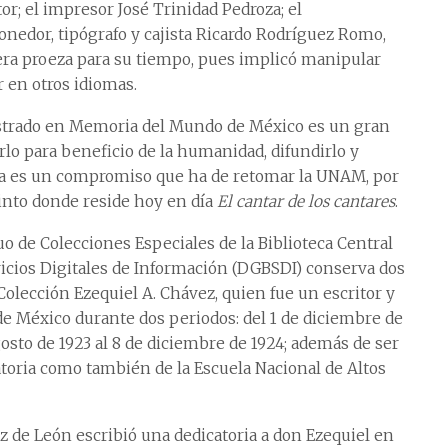
or; el impresor José Trinidad Pedroza; el
edor, tipógrafo y cajista Ricardo Rodríguez Romo,
era proeza para su tiempo, pues implicó manipular
 en otros idiomas.
strado en Memoria del Mundo de México es un gran
rlo para beneficio de la humanidad, difundirlo y
da es un compromiso que ha de retomar la UNAM, por
cinto donde reside hoy en día
El cantar de los cantares
.
 de Colecciones Especiales de la Biblioteca Central
rvicios Digitales de Información (DGBSDI) conserva dos
Colección Ezequiel A. Chávez, quien fue un escritor y
de México durante dos periodos: del 1 de diciembre de
gosto de 1923 al 8 de diciembre de 1924; además de ser
atoria como también de la Escuela Nacional de Altos
az de León escribió una dedicatoria a don Ezequiel en