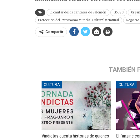
El cantar de los cantares de Salomón
G5370
Organ
Protección del Patrimonio Mundial Cultural y Natural
Registro
Compartir
TAMBIÉN 
CULTURA
CULTURA
Vindictas cuenta historias de quienes
El fanzine c