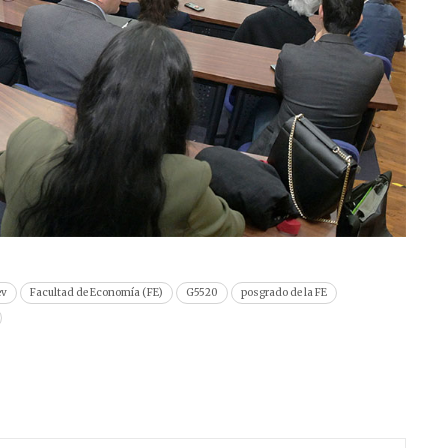
ev
Facultad de Economía (FE)
G5520
posgrado de la FE