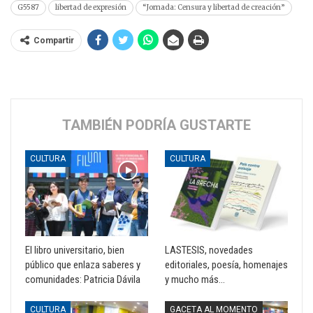
G5587
libertad de expresión
“Jornada: Censura y libertad de creación”
Compartir
TAMBIÉN PODRÍA GUSTARTE
CULTURA
CULTURA
El libro universitario, bien
LASTESIS, novedades
público que enlaza saberes y
editoriales, poesía, homenajes
comunidades: Patricia Dávila
y mucho más…
CULTURA
GACETA AL MOMENTO