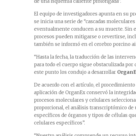
de una isquemia caliente prolongada”.
El equipo de investigadores apunta en su pr
se inicia una serie de “cascadas moleculares
eventualmente conducen a su muerte. Sin e
procesos pueden mitigarse o revertirse, in
también se informó en el cerebro porcino ais
“Hasta la fecha, la traducción de las interv
para todo el cuerpo sigue obstaculizada por d
este punto los condujo a desarrollar
Organ
De acuerdo con el artículo, el procedimiento
aplicación de OrganEx conservó la integridad
procesos moleculares y celulares seleccion
proporcional, el análisis transcriptómico de
específicos de órganos y tipos de células qu
celulares específicos”.
“Nuestro análisis comprende un recurso inte