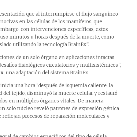
esentación que al interrumpirse el flujo sanguíneo
 nocivas en las células de los mamíferos, que
mbargo, con intervenciones específicas, estos
cluso minutos u horas después de la muerte, como
lado utilizando la tecnología BrainEx”.
enciones de un solo órgano en aplicaciones intactas
esafíos fisiológicos circulatorios y multisistémicos”,
Ex
, una adaptación del sistema BrainEx.
 inicia una hora “después de isquemia caliente, la
 del tejido, disminuyó la muerte celular y restauró
ados en múltiples órganos vitales. De manera
 un solo núcleo reveló patrones de expresión génica
e reflejan procesos de reparación moleculares y
gral de cambios específicos del tipo de célula