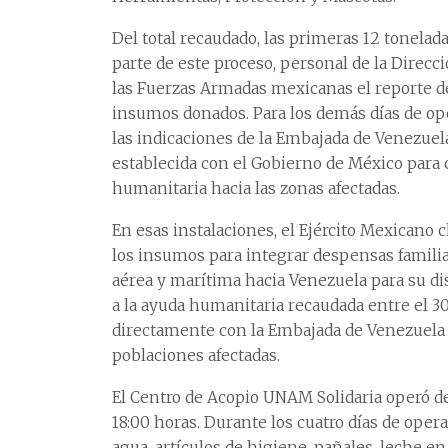
Del total recaudado, las primeras 12 tonelad
parte de este proceso, personal de la Direc
las Fuerzas Armadas mexicanas el reporte de
insumos donados. Para los demás días de ope
las indicaciones de la Embajada de Venezuel
establecida con el Gobierno de México para c
humanitaria hacia las zonas afectadas.
En esas instalaciones, el Ejército Mexicano c
los insumos para integrar despensas familia
aérea y marítima hacia Venezuela para su di
a la ayuda humanitaria recaudada entre el 30 d
directamente con la Embajada de Venezuela e
poblaciones afectadas.
El Centro de Acopio UNAM Solidaria operó del 
18:00 horas. Durante los cuatro días de ope
agua, artículos de higiene, pañales, leche 