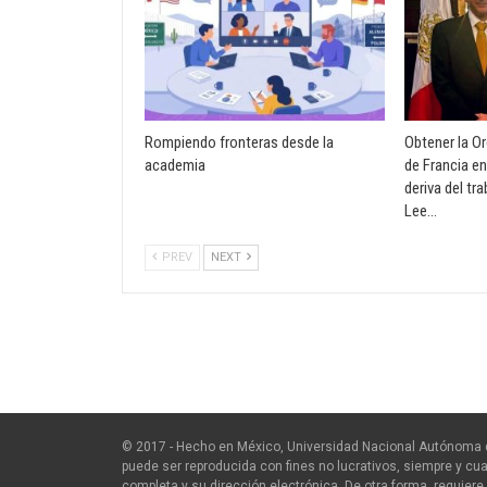
Rompiendo fronteras desde la
Obtener la O
academia
de Francia en
deriva del tr
Lee…
PREV
NEXT
© 2017 - Hecho en México, Universidad Nacional Autónoma 
puede ser reproducida con fines no lucrativos, siempre y cua
completa y su dirección electrónica. De otra forma, requiere 