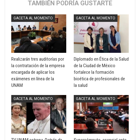
TAMBIÉN PODRÍA GUSTARTE
GACETA AL MOMENTO
GACETA AL MOMENTO
Realizarán tres auditorías por
Diplomado en Ética de la Salud
la contratación de la empresa
de la Ciudad de México
encargada de aplicar los
fortalece la formación
exámenes en línea de la
bioética de profesionales de
UNAM
la salud
GACETA AL MOMENTO
GACETA AL MOMENTO
TV UNAM estrena
Detrás de
Supercómputo, esencial ante