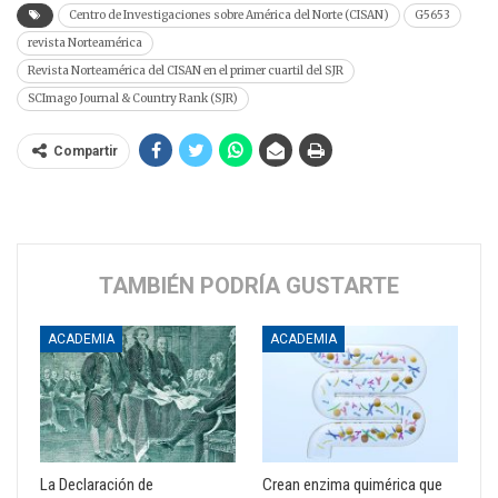
Centro de Investigaciones sobre América del Norte (CISAN)
G5653
revista Norteamérica
Revista Norteamérica del CISAN en el primer cuartil del SJR
SCImago Journal & Country Rank (SJR)
Compartir
TAMBIÉN PODRÍA GUSTARTE
ACADEMIA
ACADEMIA
La Declaración de
Crean enzima quimérica que