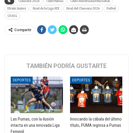
Clausura 2026
Club Pumas
Club Universidad Nacional
Efraín Juárez
final de la Liga MX
final del Clausura 2026
Futbol
G5654
Compartir
TAMBIÉN PODRÍA GUSTARTE
DEPORTES
DEPORTES
Las Pumas, con la ilusión
Invocando la cábala del último
intacta en una renovada Liga
título, PUMA regresa a Pumas
Femenil