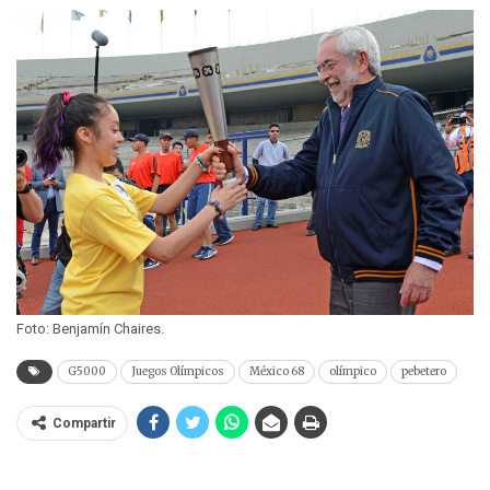
Foto: Benjamín Chaires.
G5000
Juegos Olímpicos
México 68
olímpico
pebetero
Compartir