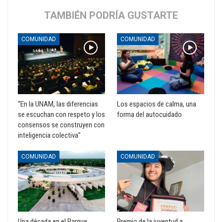
TAMBIÉN PODRÍA GUSTARTE
COMUNIDAD
COMUNIDAD
“En la UNAM, las diferencias
Los espacios de calma, una
se escuchan con respeto y los
forma del autocuidado
consensos se construyen con
inteligencia colectiva”
COMUNIDAD
COMUNIDAD
Una década en el Parque
Premio de la juventud a